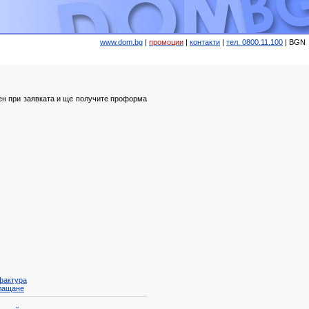
www.dom.bg
|
промоции
|
контакти
|
тел. 0800.11.100
|
BGN
н при заявката и ще получите проформа
фактура
лащане