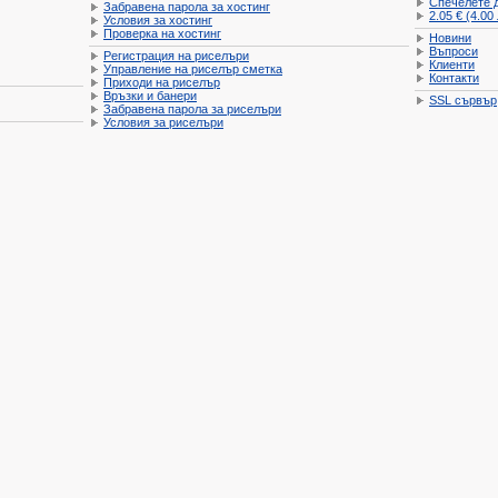
Спечелете 
Забравена парола за хостинг
2.05 € (4.00
Условия за хостинг
Проверка на хостинг
Новини
Въпроси
Регистрация на риселъри
Клиенти
Управление на риселър сметка
Контакти
Приходи на риселър
Връзки и банери
SSL сървър
Забравена парола за риселъри
Условия за риселъри