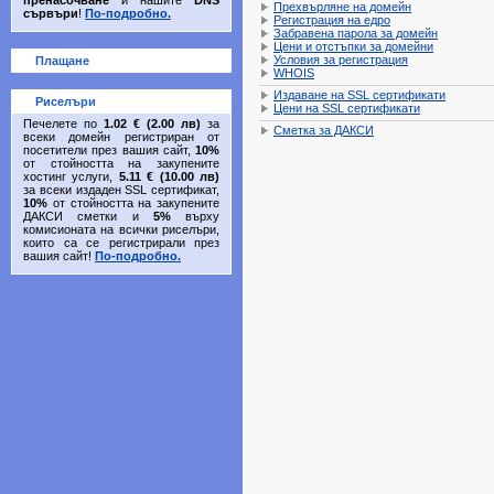
пренасочване
и нашите
DNS
Прехвърляне на домейн
сървъри
!
По-подробно.
Регистрация на едро
Забравена парола за домейн
Цени и отстъпки за домейни
Условия за регистрация
Плащане
WHOIS
Издаване на SSL сертификати
Риселъри
Цени на SSL сертификати
Печелете по
1.02 € (2.00 лв)
за
Сметка за ДАКСИ
всеки домейн регистриран от
посетители през вашия сайт,
10%
от стойността на закупените
хостинг услуги,
5.11 € (10.00 лв)
за всеки издаден SSL сертификат,
10%
от стойността на закупените
ДАКСИ сметки и
5%
върху
комисионата на всички риселъри,
които са се регистрирали през
вашия сайт!
По-подробно.