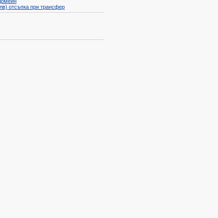
домейн
 лв)
отсъпка при трансфер