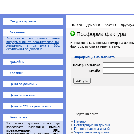
Сигурна връзка
Начало
Домейни
Хостинг
Други ус
Актуално
Проформа фактура
Ако сайтът ви приема лична
информация от посетителите ви,
Въведете в тази форма
номер на заявк
желателно е да имате SSL
фактура, готова за отпечатване.
сертификат за домейна
Информация за заявката
Домейни
Номер на заявка:
Имейл:
Хостинг
Цени за домейни
Цени за хостинг
Цени за SSL сертификати
Карта на сайта
Безплатно
Начало
За всеки домейн може да
Регистрация на домейн
използвате безплатно
имейл
Подновяване на домейн
пренасочване
,
URL
Управление на домейн