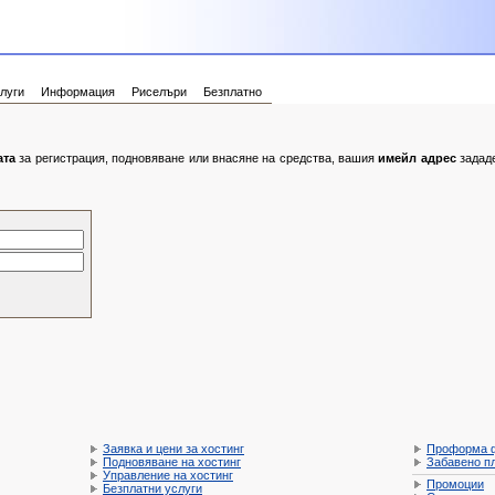
луги
Информация
Риселъри
Безплатно
ата
за регистрация, подновяване или внасяне на средства, вашия
имейл адрес
зададе
Заявка и цени за хостинг
Проформа 
Подновяване на хостинг
Забавено п
Управление на хостинг
Промоции
Безплатни услуги