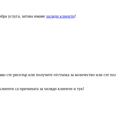
обра услуга
, затова имаме
хиляди клиенти
!
ако сте
риселър
или получите
отстъпка за количество
или сте по
 клиенти
са причината за хиляди клиенти и тук!