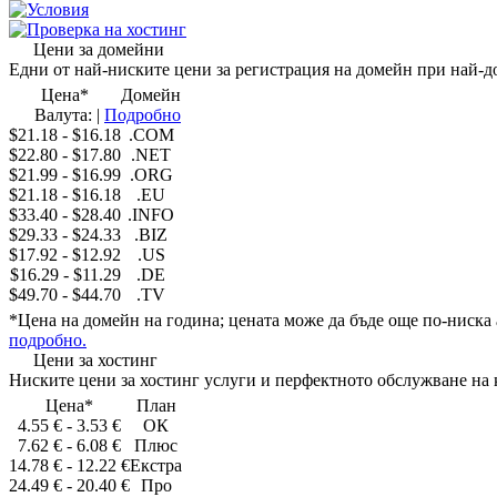
Условия
Проверка на хостинг
Цени за домейни
Едни от
най-ниските цени
за регистрация на домейн при
най-д
Цена
*
Домейн
Валута:
|
Подробно
$21.18
-
$16.18
.COM
$22.80
-
$17.80
.NET
$21.99
-
$16.99
.ORG
$21.18
-
$16.18
.EU
$33.40
-
$28.40
.INFO
$29.33
-
$24.33
.BIZ
$17.92
-
$12.92
.US
$16.29
-
$11.29
.DE
$49.70
-
$44.70
.TV
*
Цена на домейн на година
; цената може да бъде още по-ниска 
подробно.
Цени за хостинг
Ниските цени
за хостинг услуги и
перфектното обслужване на
Цена
*
План
4.55 €
-
3.53 €
ОК
7.62 €
-
6.08 €
Плюс
14.78 €
-
12.22 €
Екстра
24.49 €
-
20.40 €
Про