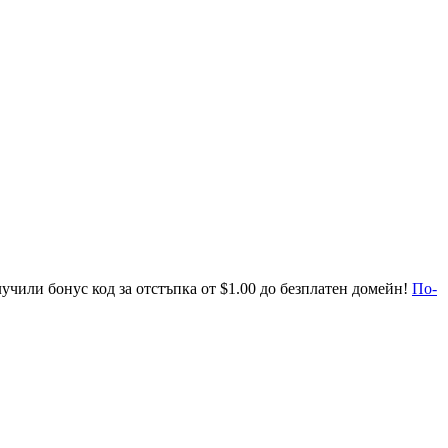
лучили
бонус код
за отстъпка
от
$1.00
до безплатен домейн
!
По-